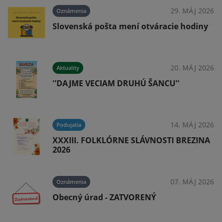
026
29. MÁJ 2026
Oznámenia
6
Slovenská pošta mení otváracie hodiny
026
20. MÁJ 2026
Aktuality
''DAJME VECIAM DRUHÚ ŠANCU''
026
14. MÁJ 2026
Podujatia
XXXIII. FOLKLÓRNE SLÁVNOSTI BREZINA
2026
026
07. MÁJ 2026
Oznámenia
Obecný úrad - ZATVORENÝ