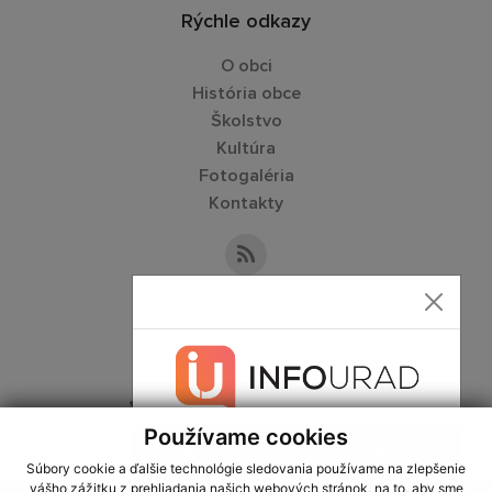
Rýchle odkazy
O obci
História obce
Školstvo
Kultúra
Fotogaléria
Kontakty
Kontaktné informácie
+421 56 67 91 232
obecbrezina@slovanet.sk
Používame cookies
Súbory cookie a ďalšie technológie sledovania používame na zlepšenie
vášho zážitku z prehliadania našich webových stránok, na to, aby sme