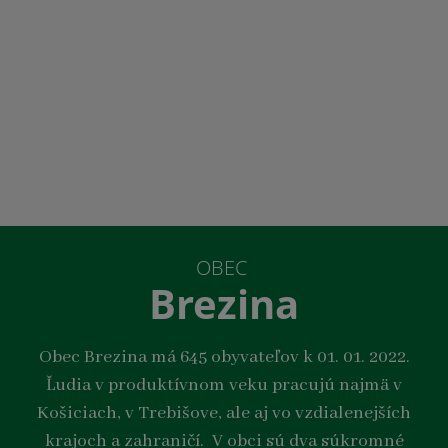
OBEC
Brezina
Obec Brezina má 645 obyvateľov k 01. 01. 2022.
Ľudia v produktívnom veku pracujú najmä v
Košiciach, v Trebišove, ale aj vo vzdialenejších
krajoch a zahraničí. V obci sú dva súkromné