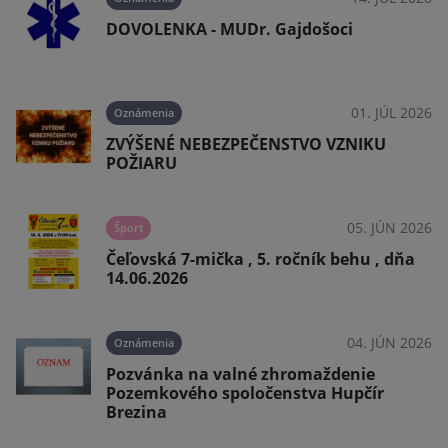
DOVOLENKA - MUDr. Gajdošoci
026
01. JÚL 2026
Oznámenia
ZVÝŠENÉ NEBEZPEČENSTVO VZNIKU
POŽIARU
026
05. JÚN 2026
Šport
Čeľovská 7-mička , 5. ročník behu , dňa
14.06.2026
026
04. JÚN 2026
Oznámenia
Pozvánka na valné zhromaždenie
Pozemkového spoločenstva Hupčír
Brezina