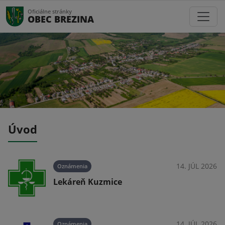
Oficiálne stránky
OBEC BREZINA
Úvod
026
14. JÚL 2026
Oznámenia
rok
Lekáreň Kuzmice
026
14. JÚL 2026
Oznámenia