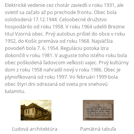
Elektrické vedenie cez chotár zaviedli v roku 1931, ale
svietiť sa začalo až po prechode frontu. Obec bola
oslobodená 17.12.1944. Celoobecné družstvo
hospodárilo od roku 1958. V roku 1964 udelili Brezine
titul Vzorná obec. Prvý autobus prišiel do obce v roku
1952, do Košíc premáva od roku 1968. Najväčšia
povodeň bola 7. 6. 1954. Reguláciu potoka Izra
dokončili v roku 1981. V auguste toho istého roku bola
obec poškodená ľadovcom veľkosti vajec. Prvý kultúrny
dom z roku 1958 nahradil nový v roku 1986. Obec je
plynofikovaná od roku 1997. Vo februári 1999 bola
obec štyri dni odrezaná od sveta pre snehovú
kalamitu.
Ľudová architektúra
Pamätná tabuľa