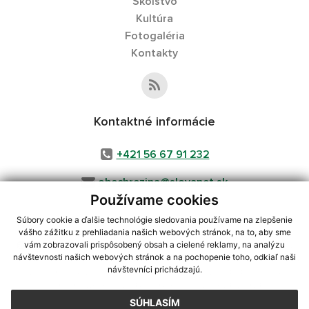
Školstvo
Kultúra
Fotogaléria
Kontakty
Kontaktné informácie
+421 56 67 91 232
obecbrezina@slovanet.sk
Používame cookies
Súbory cookie a ďalšie technológie sledovania používame na zlepšenie
vášho zážitku z prehliadania našich webových stránok, na to, aby sme
využite možnosť získavania aktuálnych informácií s využitím RSS
,
vám zobrazovali prispôsobený obsah a cielené reklamy, na analýzu
CMS systém (redakčný) systém ECHELON 2,
Mapa stránok
,
web portál
,
návštevnosti našich webových stránok a na pochopenie toho, odkiaľ naši
návštevníci prichádzajú.
webhosting
,
webex.digital, s.r.o.
,
domény
,
registrácia domény
,
spoločnosť webex.digital, s.r.o.
,
technický prevádzkovateľ
SÚHLASÍM