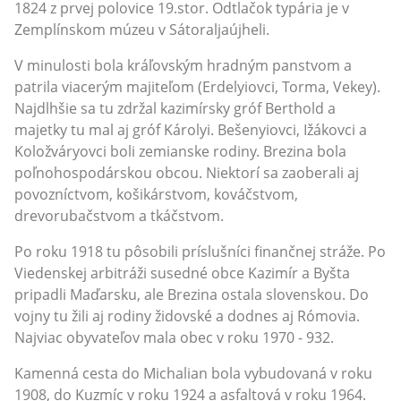
1824 z prvej polovice 19.stor. Odtlačok typária je v
Zemplínskom múzeu v Sátoraljaújheli.
V minulosti bola kráľovským hradným panstvom a
patrila viacerým majiteľom (Erdelyiovci, Torma, Vekey).
Najdlhšie sa tu zdržal kazimírsky gróf Berthold a
majetky tu mal aj gróf Károlyi. Bešenyiovci, Ižákovci a
Koložváryovci boli zemianske rodiny. Brezina bola
poľnohospodárskou obcou. Niektorí sa zaoberali aj
povozníctvom, košikárstvom, kováčstvom,
drevorubačstvom a tkáčstvom.
Po roku 1918 tu pôsobili príslušníci finančnej stráže. Po
Viedenskej arbitráži susedné obce Kazimír a Byšta
pripadli Maďarsku, ale Brezina ostala slovenskou. Do
vojny tu žili aj rodiny židovské a dodnes aj Rómovia.
Najviac obyvateľov mala obec v roku 1970 - 932.
Kamenná cesta do Michalian bola vybudovaná v roku
1908, do Kuzmíc v roku 1924 a asfaltová v roku 1964.