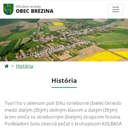
Oficiálne stránky
OBEC BREZINA
História
História
Tvorí ho v zelenom poli štítu strieborné (biele) čerieslo
medzi zlatým (žltým) obilným klasom a zlatým (žltým)
krom viniča so strieborným (bielym) strapcom hrozna.
Podkladom bola obecná pečať s kruhopisom KOLBASA