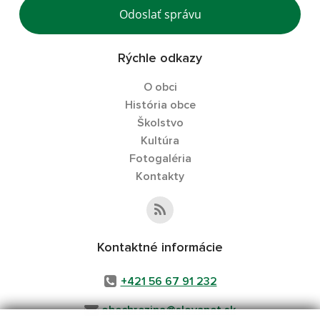
Odoslať správu
Rýchle odkazy
O obci
História obce
Školstvo
Kultúra
Fotogaléria
Kontakty
Kontaktné informácie
+421 56 67 91 232
obecbrezina@slovanet.sk