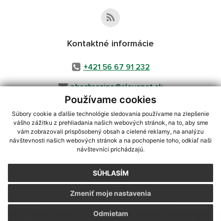
Kontaktné informácie
+421 56 67 91 232
obecbrezina@slovanet.sk
Používame cookies
Súbory cookie a ďalšie technológie sledovania používame na zlepšenie
vášho zážitku z prehliadania našich webových stránok, na to, aby sme
využite možnosť získavania aktuálnych informácií s využitím RSS
,
vám zobrazovali prispôsobený obsah a cielené reklamy, na analýzu
CMS systém (redakčný) systém ECHELON 2,
Mapa stránok
,
web portál
,
návštevnosti našich webových stránok a na pochopenie toho, odkiaľ naši
návštevníci prichádzajú.
webhosting
,
webex.digital, s.r.o.
,
domény
,
registrácia domény
,
spoločnosť webex.digital, s.r.o.
,
technický prevádzkovateľ
SÚHLASÍM
Posledná aktualizácia:
31.07.2026
Zmeniť moje nastavenia
Vytlačiť stránku
|
Vyhlásenie o prístupnosti
Autorské práva
|
Cookies
Odmietam