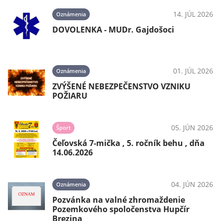
14. JÚL 2026
Oznámenia
DOVOLENKA - MUDr. Gajdošoci
01. JÚL 2026
Oznámenia
ZVÝŠENÉ NEBEZPEČENSTVO VZNIKU
POŽIARU
05. JÚN 2026
Šport
Čeľovská 7-mička , 5. ročník behu , dňa
14.06.2026
04. JÚN 2026
Oznámenia
Pozvánka na valné zhromaždenie
Pozemkového spoločenstva Hupčír
Brezina