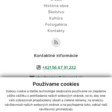
História obce
Školstvo
Kultúra
Fotogaléria
Kontakty
Kontaktné informácie
+421 56 67 91 232
obecbrezina@slovanet.sk
Používame cookies
Súbory cookie a ďalšie technológie sledovania používame na zlepšenie
vášho zážitku z prehliadania našich webových stránok, na to, aby sme
využite možnosť získavania aktuálnych informácií s využitím RSS
,
vám zobrazovali prispôsobený obsah a cielené reklamy, na analýzu
CMS systém (redakčný) systém ECHELON 2,
Mapa stránok
,
web portál
,
návštevnosti našich webových stránok a na pochopenie toho, odkiaľ naši
návštevníci prichádzajú.
webhosting
,
webex.digital, s.r.o.
,
domény
,
registrácia domény
,