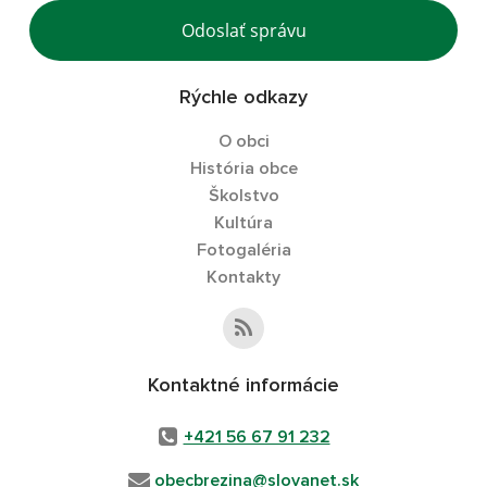
Odoslať správu
Rýchle odkazy
O obci
História obce
Školstvo
Kultúra
Fotogaléria
Kontakty
Kontaktné informácie
+421 56 67 91 232
obecbrezina@slovanet.sk