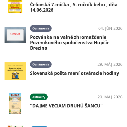
Čeľovská 7-mička , 5. ročník behu , dňa
14.06.2026
04. JÚN 2026
Oznámenia
Pozvánka na valné zhromaždenie
Pozemkového spoločenstva Hupčír
Brezina
29. MÁJ 2026
Oznámenia
Slovenská pošta mení otváracie hodiny
20. MÁJ 2026
Aktuality
''DAJME VECIAM DRUHÚ ŠANCU''