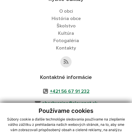
O obci
História obce
Školstvo
Kultúra
Fotogaléria
Kontakty
Kontaktné informácie
+421 56 67 91 232
obecbrezina@slovanet.sk
Používame cookies
Súbory cookie a ďalšie technológie sledovania používame na zlepšenie
vášho zážitku z prehliadania našich webových stránok, na to, aby sme
využite možnosť získavania aktuálnych informácií s využitím RSS
,
vám zobrazovali prispôsobený obsah a cielené reklamy, na analýzu