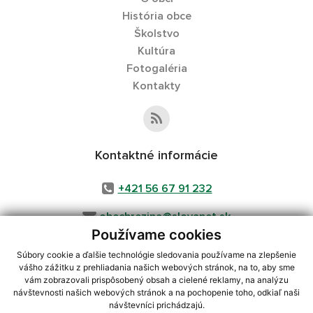
História obce
Školstvo
Kultúra
Fotogaléria
Kontakty
Kontaktné informácie
+421 56 67 91 232
obecbrezina@slovanet.sk
Používame cookies
Súbory cookie a ďalšie technológie sledovania používame na zlepšenie
vášho zážitku z prehliadania našich webových stránok, na to, aby sme
využite možnosť získavania aktuálnych informácií s využitím RSS
,
vám zobrazovali prispôsobený obsah a cielené reklamy, na analýzu
CMS systém (redakčný) systém ECHELON 2,
Mapa stránok
,
web portál
,
návštevnosti našich webových stránok a na pochopenie toho, odkiaľ naši
návštevníci prichádzajú.
webhosting
,
webex.digital, s.r.o.
,
domény
,
registrácia domény
,