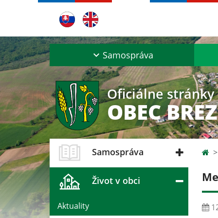
Samospráva
Oficiálne stránky
OBEC BRE
Samospráva
Me
Život v obci
Aktuality
12