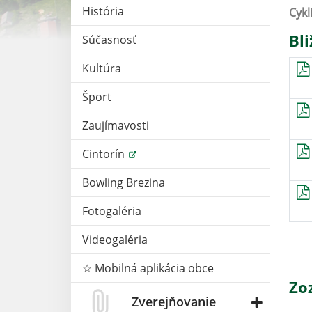
História
Cykl
Bli
Súčasnosť
Kultúra
Šport
Zaujímavosti
Cintorín
Bowling Brezina
Fotogaléria
Videogaléria
☆ Mobilná aplikácia obce
Zo
Zverejňovanie