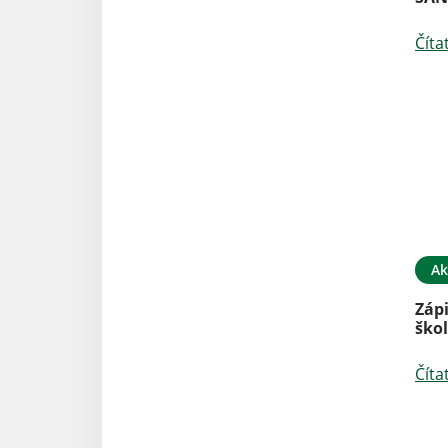
Číta
Ak
Zápi
ško
Číta