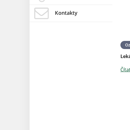
Kontakty
O
Lek
Číta