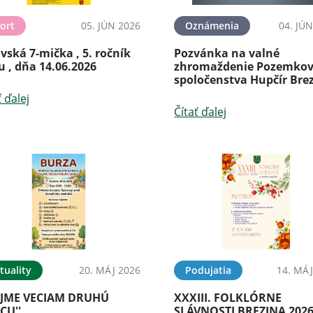
ort
05. JÚN 2026
Oznámenia
04. JÚ
vská 7-mička , 5. ročník
Pozvánka na valné
 , dňa 14.06.2026
zhromaždenie Pozemko
spoločenstva Hupčír Bre
ť ďalej
Čítať ďalej
tuality
20. MÁJ 2026
Podujatia
14. MÁJ
AJME VECIAM DRUHÚ
XXXIII. FOLKLÓRNE
CU''
SLÁVNOSTI BREZINA 202