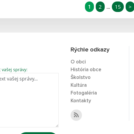
1
2
15
>
...
Rýchle odkazy
O obci
t vašej správy:
História obce
Školstvo
Kultúra
Fotogaléria
Kontakty