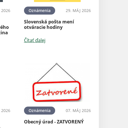
N 2026
Oznámenia
29. MÁJ 2026
Slovenská pošta mení
vého
otváracie hodiny
zina
Čítať ďalej
 2026
Oznámenia
07. MÁJ 2026
Obecný úrad - ZATVORENÝ
6