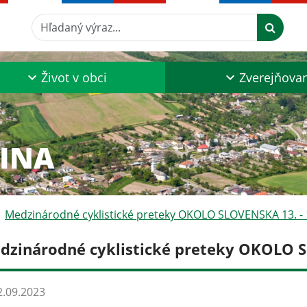
Hľadaný výraz...
Život v obci
Zverejňova
ZINA
Medzinárodné cyklistické preteky OKOLO SLOVENSKA 13. - 
dzinárodné cyklistické preteky OKOLO S
.09.2023