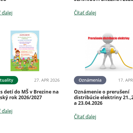
ť ďalej
Čítať ďalej
tuality
27. APR 2026
Oznámenia
17. APR
s detí do MŠ v Brezine na
Oznámenie o prerušení
lský rok 2026/2027
distribúcie elektriny 21.,
a 23.04.2026
ť ďalej
Čítať ďalej