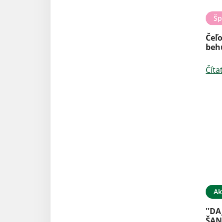
Šp
Čeľo
behu
Číta
Ak
''D
ŠAN