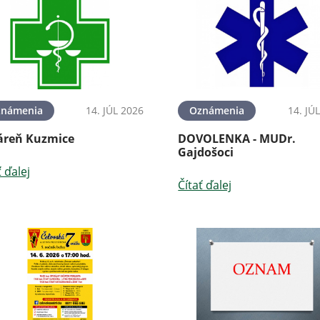
známenia
14. JÚL 2026
Oznámenia
14. JÚ
áreň Kuzmice
DOVOLENKA - MUDr.
Gajdošoci
ť ďalej
Čítať ďalej