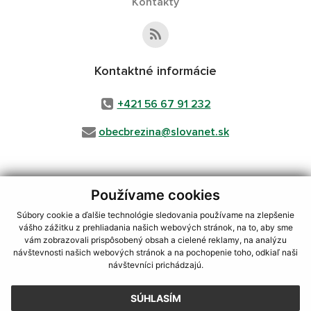
Kontakty
Kontaktné informácie
+421 56 67 91 232
obecbrezina@slovanet.sk
Používame cookies
využite možnosť získavania aktuálnych informácií s využitím RSS
,
CMS systém (redakčný) systém ECHELON 2,
Mapa stránok
,
web portál
,
Súbory cookie a ďalšie technológie sledovania používame na zlepšenie
webhosting
,
webex.digital, s.r.o.
,
domény
,
registrácia domény
,
vášho zážitku z prehliadania našich webových stránok, na to, aby sme
spoločnosť webex.digital, s.r.o.
,
technický prevádzkovateľ
vám zobrazovali prispôsobený obsah a cielené reklamy, na analýzu
návštevnosti našich webových stránok a na pochopenie toho, odkiaľ naši
Posledná aktualizácia:
31.07.2026
návštevníci prichádzajú.
Vytlačiť stránku
|
Vyhlásenie o prístupnosti
SÚHLASÍM
Autorské práva
|
Cookies