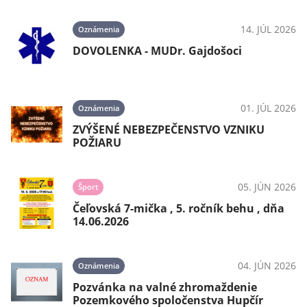
14. JÚL 2026
Oznámenia
DOVOLENKA - MUDr. Gajdošoci
01. JÚL 2026
Oznámenia
ZVÝŠENÉ NEBEZPEČENSTVO VZNIKU
POŽIARU
05. JÚN 2026
Šport
Čeľovská 7-mička , 5. ročník behu , dňa
14.06.2026
04. JÚN 2026
Oznámenia
Pozvánka na valné zhromaždenie
Pozemkového spoločenstva Hupčír