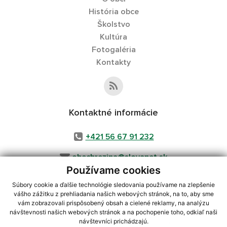
História obce
Školstvo
Kultúra
Fotogaléria
Kontakty
Kontaktné informácie
+421 56 67 91 232
obecbrezina@slovanet.sk
Používame cookies
Súbory cookie a ďalšie technológie sledovania používame na zlepšenie
vášho zážitku z prehliadania našich webových stránok, na to, aby sme
využite možnosť získavania aktuálnych informácií s využitím RSS
,
vám zobrazovali prispôsobený obsah a cielené reklamy, na analýzu
CMS systém (redakčný) systém ECHELON 2,
Mapa stránok
,
web portál
,
návštevnosti našich webových stránok a na pochopenie toho, odkiaľ naši
návštevníci prichádzajú.
webhosting
,
webex.digital, s.r.o.
,
domény
,
registrácia domény
,