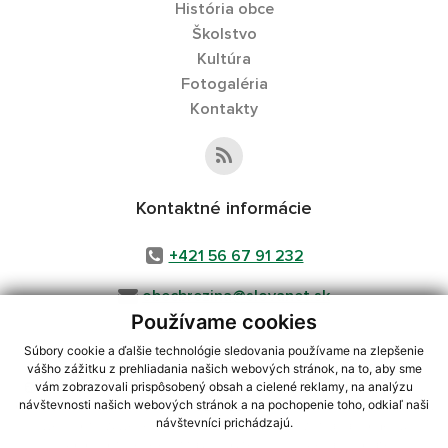
História obce
Školstvo
Kultúra
Fotogaléria
Kontakty
Kontaktné informácie
+421 56 67 91 232
obecbrezina@slovanet.sk
Používame cookies
Súbory cookie a ďalšie technológie sledovania používame na zlepšenie
vášho zážitku z prehliadania našich webových stránok, na to, aby sme
využite možnosť získavania aktuálnych informácií s využitím RSS
,
vám zobrazovali prispôsobený obsah a cielené reklamy, na analýzu
CMS systém (redakčný) systém ECHELON 2,
Mapa stránok
,
web portál
,
návštevnosti našich webových stránok a na pochopenie toho, odkiaľ naši
návštevníci prichádzajú.
webhosting
,
webex.digital, s.r.o.
,
domény
,
registrácia domény
,
spoločnosť webex.digital, s.r.o.
,
technický prevádzkovateľ