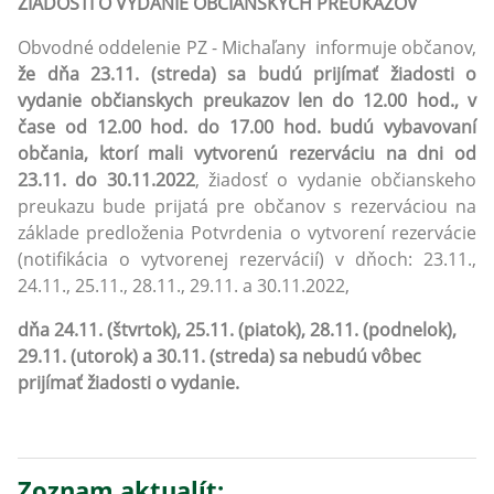
ŽIADOSTI O VYDANIE OBČIANSKYCH PREUKAZOV
Obvodné oddelenie PZ - Michaľany informuje občanov,
že dňa 23.11. (streda) sa budú prijímať žiadosti o
vydanie občianskych preukazov len do 12.00 hod., v
čase od 12.00 hod. do 17.00 hod. budú vybavovaní
občania, ktorí mali vytvorenú rezerváciu na dni od
23.11. do 30.11.2022
, žiadosť o vydanie občianskeho
preukazu bude prijatá pre občanov s rezerváciou na
základe predloženia
Potvrdenia o vytvorení rezervácie
(notifikácia o vytvorenej rezervácií)
v dňoch: 23.11.,
24.11., 25.11., 28.11., 29.11. a 30.11.2022,
dňa 24.11. (štvrtok), 25.11. (piatok), 28.11. (podnelok),
29.11. (utorok) a 30.11. (streda) sa nebudú vôbec
prijímať žiadosti o vydanie.
Zoznam aktualít: