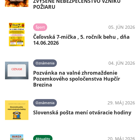
ZVÝŠENÉ NEBEZPEČENSTVO VZNIKU
POŽIARU
05. JÚN 2026
Šport
Čeľovská 7-mička , 5. ročník behu , dňa
14.06.2026
04. JÚN 2026
Oznámenia
Pozvánka na valné zhromaždenie
Pozemkového spoločenstva Hupčír
Brezina
29. MÁJ 2026
Oznámenia
Slovenská pošta mení otváracie hodiny
20. MÁJ 2026
Aktuality