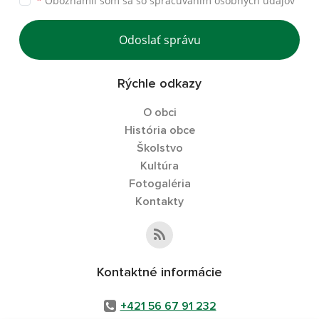
*
Oboznámil som sa so
spracúvaním osobných údajov
Odoslať správu
Rýchle odkazy
O obci
História obce
Školstvo
Kultúra
Fotogaléria
Kontakty
Kontaktné informácie
+421 56 67 91 232