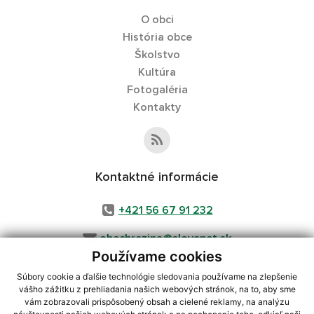
O obci
História obce
Školstvo
Kultúra
Fotogaléria
Kontakty
Kontaktné informácie
+421 56 67 91 232
obecbrezina@slovanet.sk
Používame cookies
Súbory cookie a ďalšie technológie sledovania používame na zlepšenie
vášho zážitku z prehliadania našich webových stránok, na to, aby sme
využite možnosť získavania aktuálnych informácií s využitím RSS
,
vám zobrazovali prispôsobený obsah a cielené reklamy, na analýzu