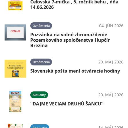
Čeľovská 7-mička , 5. ročník behu , dňa
14.06.2026
04. JÚN 2026
Oznámenia
Pozvánka na valné zhromaždenie
Pozemkového spoločenstva Hupčír
Brezina
29. MÁJ 2026
Oznámenia
Slovenská pošta mení otváracie hodiny
20. MÁJ 2026
Aktuality
''DAJME VECIAM DRUHÚ ŠANCU''
14. MÁJ 2026
Podujatia