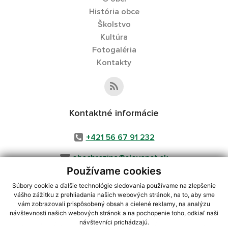
História obce
Školstvo
Kultúra
Fotogaléria
Kontakty
Kontaktné informácie
+421 56 67 91 232
obecbrezina@slovanet.sk
Používame cookies
Súbory cookie a ďalšie technológie sledovania používame na zlepšenie
vášho zážitku z prehliadania našich webových stránok, na to, aby sme
využite možnosť získavania aktuálnych informácií s využitím RSS
,
vám zobrazovali prispôsobený obsah a cielené reklamy, na analýzu
CMS systém (redakčný) systém ECHELON 2,
Mapa stránok
,
web portál
,
návštevnosti našich webových stránok a na pochopenie toho, odkiaľ naši
návštevníci prichádzajú.
webhosting
,
webex.digital, s.r.o.
,
domény
,
registrácia domény
,