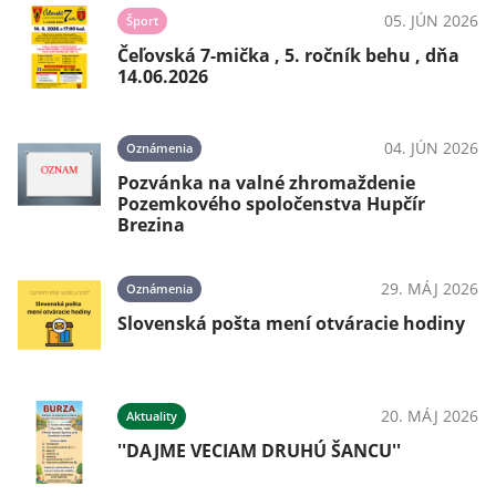
05. JÚN 2026
Šport
Čeľovská 7-mička , 5. ročník behu , dňa
14.06.2026
04. JÚN 2026
Oznámenia
Pozvánka na valné zhromaždenie
Pozemkového spoločenstva Hupčír
Brezina
29. MÁJ 2026
Oznámenia
Slovenská pošta mení otváracie hodiny
20. MÁJ 2026
Aktuality
''DAJME VECIAM DRUHÚ ŠANCU''