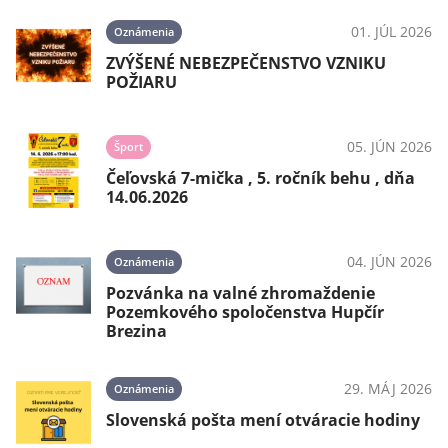
01. JÚL 2026
Oznámenia
ZVÝŠENÉ NEBEZPEČENSTVO VZNIKU
POŽIARU
05. JÚN 2026
Šport
Čeľovská 7-mička , 5. ročník behu , dňa
14.06.2026
04. JÚN 2026
Oznámenia
Pozvánka na valné zhromaždenie
Pozemkového spoločenstva Hupčír
Brezina
29. MÁJ 2026
Oznámenia
Slovenská pošta mení otváracie hodiny