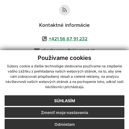
Kontaktné informácie
+421 56 67 91 232
obecbrezina@slovanet.sk
Používame cookies
Súbory cookie a ďalšie technológie sledovania používame na zlepšenie
vášho zážitku z prehliadania našich webových stránok, na to, aby sme
využite možnosť získavania aktuálnych informácií s využitím RSS
,
vám zobrazovali prispôsobený obsah a cielené reklamy, na analýzu
CMS systém (redakčný) systém ECHELON 2,
Mapa stránok
,
web portál
,
návštevnosti našich webových stránok a na pochopenie toho, odkiaľ naši
návštevníci prichádzajú.
webhosting
,
webex.digital, s.r.o.
,
domény
,
registrácia domény
,
spoločnosť webex.digital, s.r.o.
,
technický prevádzkovateľ
SÚHLASÍM
Posledná aktualizácia:
31.07.2026
Zmeniť moje nastavenia
Vytlačiť stránku
|
Vyhlásenie o prístupnosti
Autorské práva
|
Cookies
Odmietam