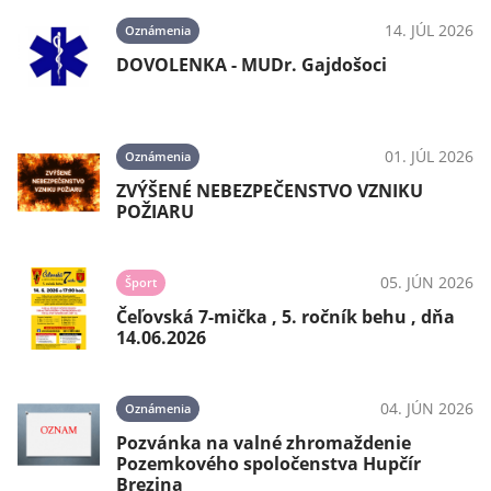
14. JÚL 2026
Oznámenia
DOVOLENKA - MUDr. Gajdošoci
01. JÚL 2026
Oznámenia
ZVÝŠENÉ NEBEZPEČENSTVO VZNIKU
POŽIARU
05. JÚN 2026
Šport
Čeľovská 7-mička , 5. ročník behu , dňa
14.06.2026
04. JÚN 2026
Oznámenia
Pozvánka na valné zhromaždenie
Pozemkového spoločenstva Hupčír
Brezina