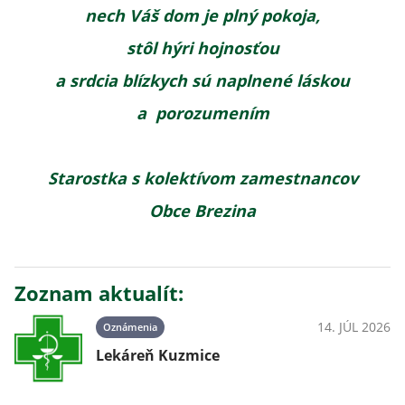
nech Váš dom je plný
pokoja,
stôl hýri hojnosťou
a
srdcia
blízkych sú naplnené láskou
a
porozumením
Starostka s kolektívom zamestnancov
Obce Brezina
Zoznam aktualít:
14. JÚL 2026
Oznámenia
Lekáreň Kuzmice