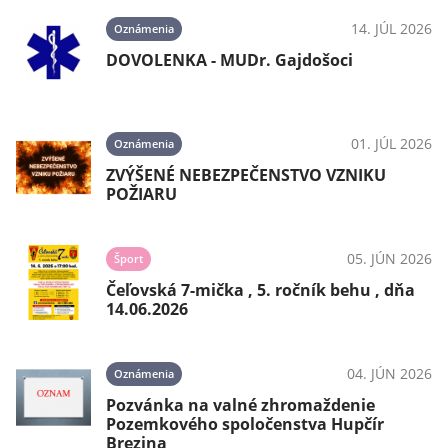
14. JÚL 2026
Oznámenia
DOVOLENKA - MUDr. Gajdošoci
01. JÚL 2026
Oznámenia
ZVÝŠENÉ NEBEZPEČENSTVO VZNIKU
POŽIARU
05. JÚN 2026
Šport
Čeľovská 7-mička , 5. ročník behu , dňa
14.06.2026
04. JÚN 2026
Oznámenia
Pozvánka na valné zhromaždenie
Pozemkového spoločenstva Hupčír
Brezina