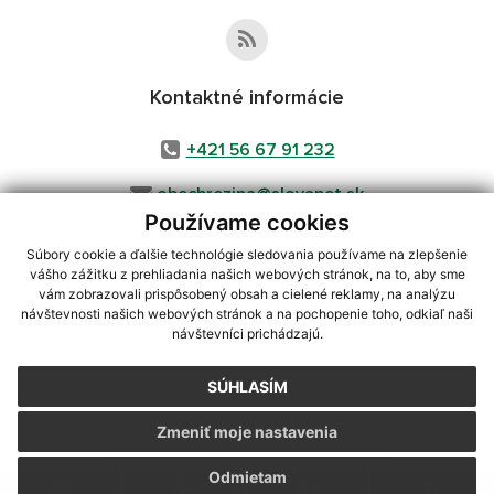
Kontaktné informácie
+421 56 67 91 232
obecbrezina@slovanet.sk
Používame cookies
Súbory cookie a ďalšie technológie sledovania používame na zlepšenie
vášho zážitku z prehliadania našich webových stránok, na to, aby sme
využite možnosť získavania aktuálnych informácií s využitím RSS
,
vám zobrazovali prispôsobený obsah a cielené reklamy, na analýzu
CMS systém (redakčný) systém ECHELON 2,
Mapa stránok
,
web portál
,
návštevnosti našich webových stránok a na pochopenie toho, odkiaľ naši
návštevníci prichádzajú.
webhosting
,
webex.digital, s.r.o.
,
domény
,
registrácia domény
,
spoločnosť webex.digital, s.r.o.
,
technický prevádzkovateľ
SÚHLASÍM
Posledná aktualizácia:
31.07.2026
Zmeniť moje nastavenia
Vytlačiť stránku
|
Vyhlásenie o prístupnosti
Autorské práva
|
Cookies
Odmietam