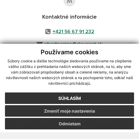
Kontaktné informácie
+421 56 67 91 232
obecbrezina@slovanet.sk
Používame cookies
Súbory cookie a ďalšie technológie sledovania používame na zlepšenie
vášho zážitku z prehliadania našich webových stránok, na to, aby sme
využite možnosť získavania aktuálnych informácií s využitím RSS
,
vám zobrazovali prispôsobený obsah a cielené reklamy, na analýzu
CMS systém (redakčný) systém ECHELON 2,
Mapa stránok
,
web portál
,
návštevnosti našich webových stránok a na pochopenie toho, odkiaľ naši
návštevníci prichádzajú.
webhosting
,
webex.digital, s.r.o.
,
domény
,
registrácia domény
,
spoločnosť webex.digital, s.r.o.
,
technický prevádzkovateľ
SÚHLASÍM
Posledná aktualizácia:
31.07.2026
Zmeniť moje nastavenia
Vytlačiť stránku
|
Vyhlásenie o prístupnosti
Autorské práva
|
Cookies
Odmietam
webdesign
|