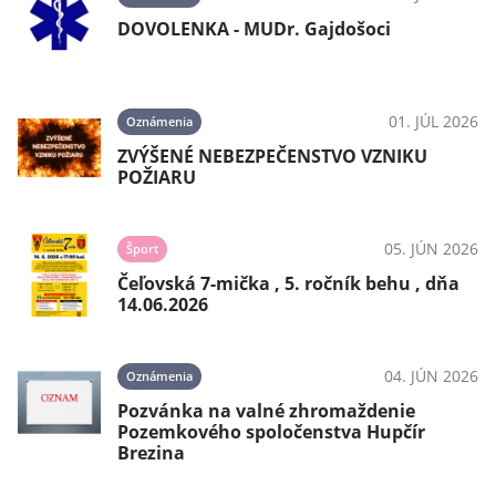
DOVOLENKA - MUDr. Gajdošoci
01. JÚL 2026
Oznámenia
ZVÝŠENÉ NEBEZPEČENSTVO VZNIKU
POŽIARU
05. JÚN 2026
Šport
Čeľovská 7-mička , 5. ročník behu , dňa
14.06.2026
04. JÚN 2026
Oznámenia
Pozvánka na valné zhromaždenie
Pozemkového spoločenstva Hupčír
Brezina