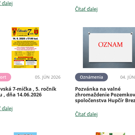
ť ďalej
Čítať ďalej
ort
05. JÚN 2026
Oznámenia
04. JÚ
vská 7-mička , 5. ročník
Pozvánka na valné
 , dňa 14.06.2026
zhromaždenie Pozemko
spoločenstva Hupčír Bre
ť ďalej
Čítať ďalej