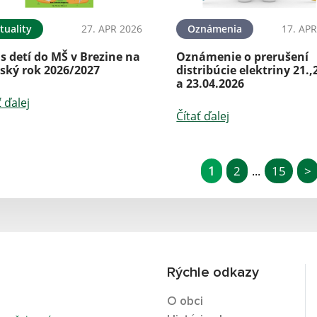
tuality
27. APR 2026
Oznámenia
17. APR
s detí do MŠ v Brezine na
Oznámenie o prerušení
lský rok 2026/2027
distribúcie elektriny 21.,
a 23.04.2026
ť ďalej
Čítať ďalej
1
2
15
>
...
Rýchle odkazy
O obci