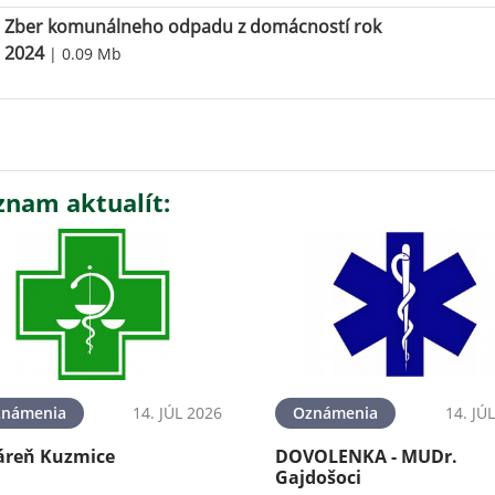
Zber komunálneho odpadu z domácností rok
2024
| 0.09 Mb
znam aktualít:
známenia
14. JÚL 2026
Oznámenia
14. JÚ
áreň Kuzmice
DOVOLENKA - MUDr.
Gajdošoci