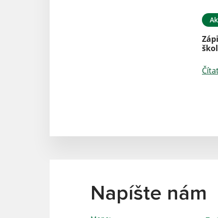
Ak
Zápi
ško
Číta
Napíšte nám