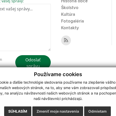
t vašej správy:
História obce
Školstvo
Kultúra
Fotogaléria
Kontakty
Odoslať
ím
správu
Používame cookies
okie a ďalšie technológie sledovania používame na zlepšenie vášho
 našich webových stránok, na to, aby sme vám zobrazovali prispôs
my, na analýzu návštevnosti našich webových stránok a na pochopeni
webdesign
|
naši návštevníci prichádzajú.
.
,
o.
,
SÚHLASÍM
Zmeniť moje nastavenia
Odmietam