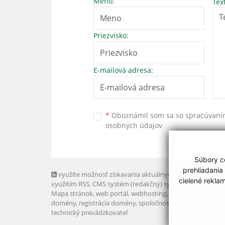
Meno:
Tex
Priezvisko:
E-mailová adresa:
*
Oboznámil som sa so
spracúvan
osobných údajov
Súbory co
prehliadania
využite možnosť získavania aktuálnych informácií s
cielené rekla
využitím RSS
, CMS systém (redakčný) systém ECHELON 2,
Mapa stránok
,
web portál
,
webhosting
,
webex.digital, s.r.o
domény
,
registrácia domény
,
spoločnosť webex.digital, s.r.
technický prevádzkovateľ