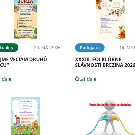
tuality
20. MÁJ 2026
Podujatia
14. MÁJ
AJME VECIAM DRUHÚ
XXXIII. FOLKLÓRNE
CU''
SLÁVNOSTI BREZINA 202
ť ďalej
Čítať ďalej