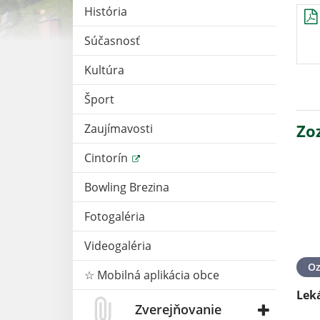
História
Súčasnosť
Kultúra
Šport
Zo
Zaujímavosti
Cintorín
Bowling Brezina
Fotogaléria
Videogaléria
O
☆ Mobilná aplikácia obce
Lek
Zverejňovanie