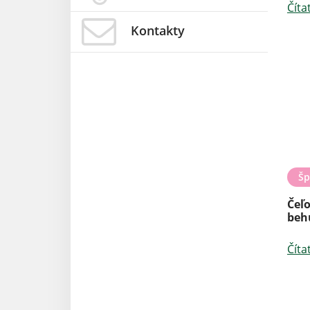
Číta
Kontakty
Šp
Čeľo
behu
Číta