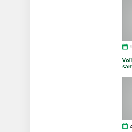
1
Voľ
sam
2