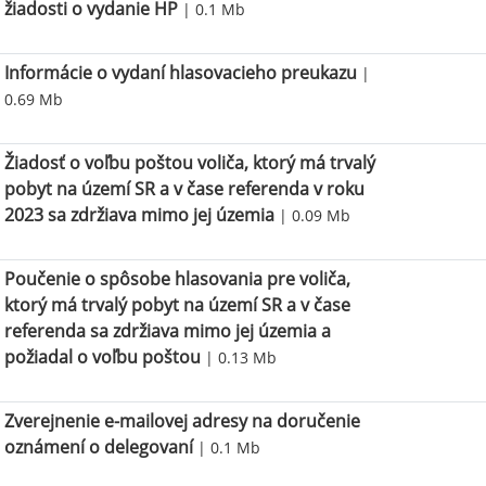
žiadosti o vydanie HP
| 0.1 Mb
Informácie o vydaní hlasovacieho preukazu
|
0.69 Mb
Žiadosť o voľbu poštou voliča, ktorý má trvalý
pobyt na území SR a v čase referenda v roku
2023 sa zdržiava mimo jej územia
| 0.09 Mb
Poučenie o spôsobe hlasovania pre voliča,
ktorý má trvalý pobyt na území SR a v čase
referenda sa zdržiava mimo jej územia a
požiadal o voľbu poštou
| 0.13 Mb
Zverejnenie e-mailovej adresy na doručenie
oznámení o delegovaní
| 0.1 Mb