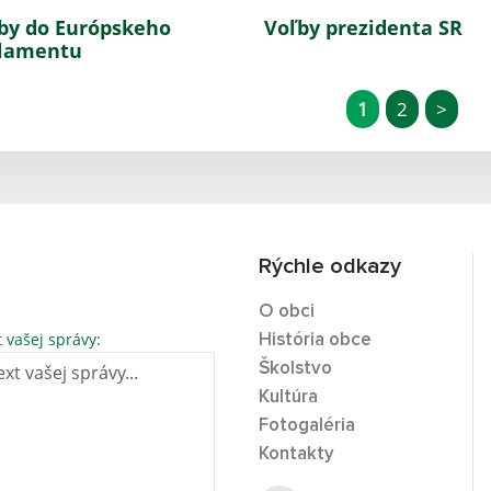
by do Európskeho
Voľby prezidenta SR
lamentu
1
2
>
Rýchle odkazy
O obci
t vašej správy:
História obce
Školstvo
Kultúra
Fotogaléria
Kontakty