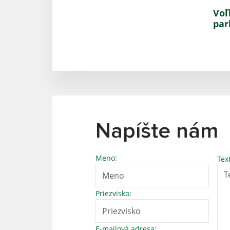
Voľ
par
Napíšte nám
Meno:
Tex
Priezvisko:
E-mailová adresa: