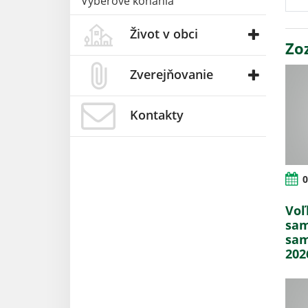
Výberové konania
Život v obci
Zo
Zverejňovanie
Kontakty
0
Voľ
sam
sam
202