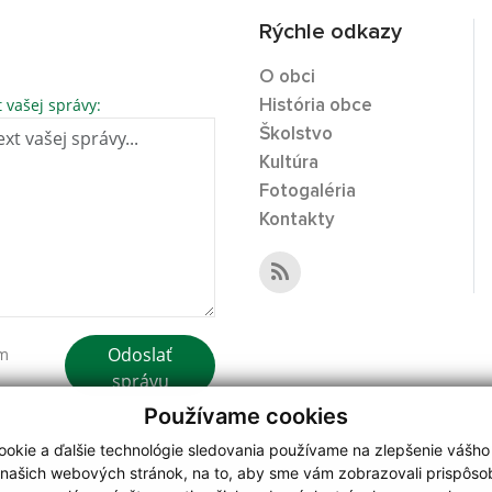
Rýchle odkazy
O obci
t vašej správy:
História obce
Školstvo
Kultúra
Fotogaléria
Kontakty
Odoslať
ím
správu
Používame cookies
okie a ďalšie technológie sledovania používame na zlepšenie vášho
 našich webových stránok, na to, aby sme vám zobrazovali prispôs