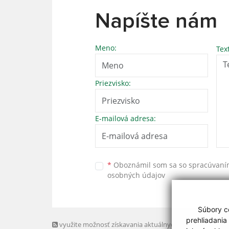
Napíšte nám
Meno:
Tex
Priezvisko:
E-mailová adresa:
*
Oboznámil som sa so
spracúvan
osobných údajov
Súbory co
prehliadania
využite možnosť získavania aktuálnych informácií s